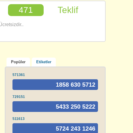
Teklif
471
cretsizdir..
Popüler
Etiketler
571361
1858 630 5712
729151
5433 250 5222
511613
5724 243 1246