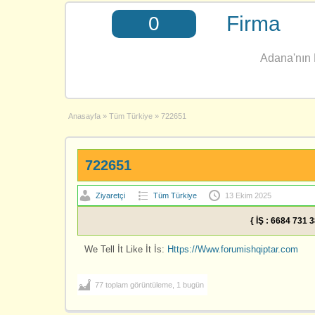
Firma
0
Adana'nın E
Anasayfa
»
Tüm Türkiye
»
722651
722651
Ziyaretçi
Tüm Türkiye
13 Ekim 2025
{ İŞ : 6684 731 
We Tell İt Like İt İs:
Https://Www.forumishqiptar.com
77 toplam görüntüleme, 1 bugün