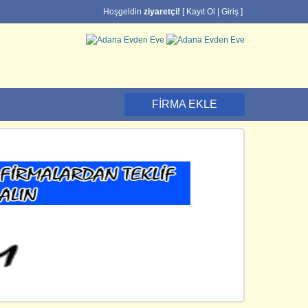
Hoşgeldin
ziyaretçi!
[
Kayıt Ol
|
Giriş
]
FIRMA EKLE