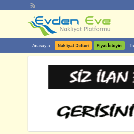
Anasayfa
Nakliyat Defteri
Fiyat İsteyin
Ta