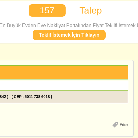
Talep
157
n Büyük Evden Eve Nakliyat Portalından Fiyat Teklifi İstemek Ü
Teklif İstemek İçin Tıklayın
3842 } { CEP : 5011 738 6018 }
Etiket