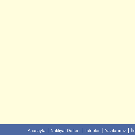
Anasayfa
Nakliyat Defteri
Talepler
Yazılarımız
İl