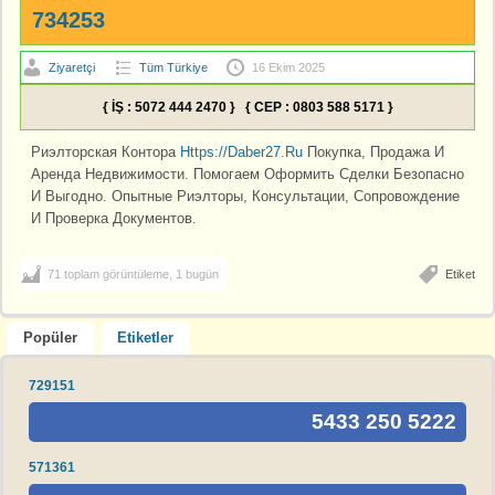
734253
Ziyaretçi
Tüm Türkiye
16 Ekim 2025
{ İŞ : 5072 444 2470 } { CEP : 0803 588 5171 }
Риэлторская Контора
Https://Daber27.Ru
Покупка, Продажа И
Аренда Недвижимости. Помогаем Оформить Сделки Безопасно
И Выгодно. Опытные Риэлторы, Консультации, Сопровождение
И Проверка Документов.
71 toplam görüntüleme, 1 bugün
Etiket
Popüler
Etiketler
729151
5433 250 5222
571361