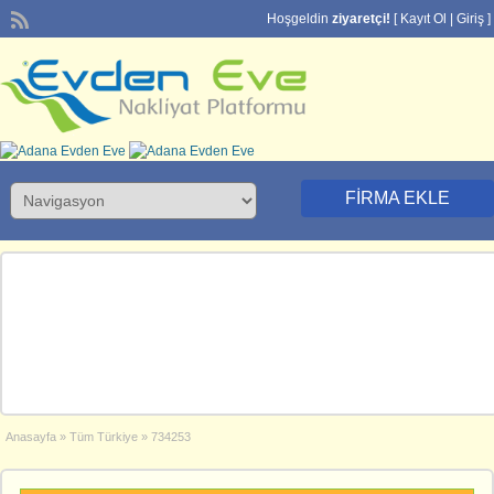
Hoşgeldin
ziyaretçi!
[
Kayıt Ol
|
Giriş
]
FIRMA EKLE
Anasayfa
»
Tüm Türkiye
»
734253