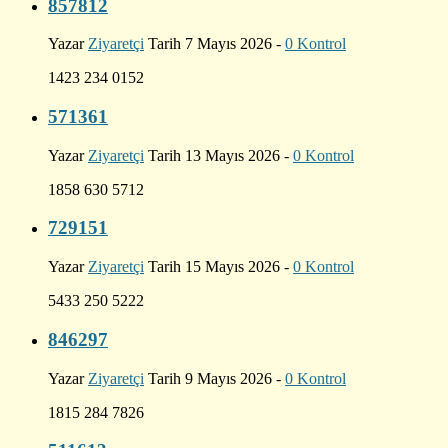
857812
Yazar
Ziyaretçi
Tarih 7 Mayıs 2026 -
0 Kontrol
1423 234 0152
571361
Yazar
Ziyaretçi
Tarih 13 Mayıs 2026 -
0 Kontrol
1858 630 5712
729151
Yazar
Ziyaretçi
Tarih 15 Mayıs 2026 -
0 Kontrol
5433 250 5222
846297
Yazar
Ziyaretçi
Tarih 9 Mayıs 2026 -
0 Kontrol
1815 284 7826