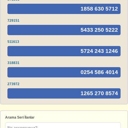
1858 630 5712
729151
5433 250 5222
511613
5724 243 1246
318831
0254 586 4014
273972
1265 270 8574
Arama Seri İlanlar