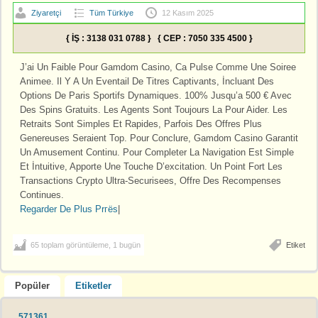
Ziyaretçi
Tüm Türkiye
12 Kasım 2025
{ İŞ : 3138 031 0788 } { CEP : 7050 335 4500 }
J’ai Un Faible Pour Gamdom Casino, Ca Pulse Comme Une Soiree
Animee. Il Y A Un Eventail De Titres Captivants, İncluant Des
Options De Paris Sportifs Dynamiques. 100% Jusqu’a 500 € Avec
Des Spins Gratuits. Les Agents Sont Toujours La Pour Aider. Les
Retraits Sont Simples Et Rapides, Parfois Des Offres Plus
Genereuses Seraient Top. Pour Conclure, Gamdom Casino Garantit
Un Amusement Continu. Pour Completer La Navigation Est Simple
Et İntuitive, Apporte Une Touche D’excitation. Un Point Fort Les
Transactions Crypto Ultra-Securisees, Offre Des Recompenses
Continues.
Regarder De Plus Prгёs
|
65 toplam görüntüleme, 1 bugün
Etiket
Popüler
Etiketler
571361