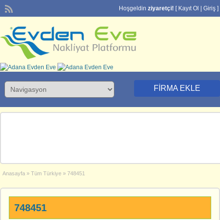
Hoşgeldin
ziyaretçi!
[
Kayıt Ol
|
Giriş
]
FIRMA EKLE
Anasayfa
»
Tüm Türkiye
»
748451
748451