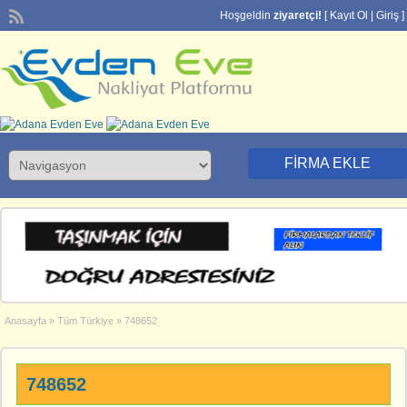
Hoşgeldin
ziyaretçi!
[
Kayıt Ol
|
Giriş
]
FIRMA EKLE
Anasayfa
»
Tüm Türkiye
»
748652
748652