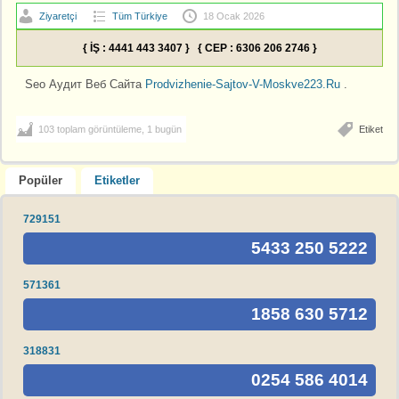
Ziyaretçi
Tüm Türkiye
18 Ocak 2026
{ İŞ : 4441 443 3407 } { CEP : 6306 206 2746 }
Seo Аудит Веб Сайта
Prodvizhenie-Sajtov-V-Moskve223.Ru
.
103 toplam görüntüleme, 1 bugün
Etiket
Popüler
Etiketler
729151
5433 250 5222
571361
1858 630 5712
318831
0254 586 4014