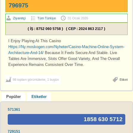
796975
Ziyaretçi
Tüm Türkiye
31 Ocak 2026
{ İŞ : 8752 060 5758 } { CEP : 2024 863 2117 }
I Enjoy Playing At This Casino
Https://Ny.moskogen.com/Nyheter/Casino-Machine-Online-System-
Architecture-And-14/
Because İt Feels Secure And Stable. Live
Tables Are İmmersive, Slots Offer Good Variety, And The Overall
Experience Remains Consistent Over Time.
98 toplam görüntüleme, 1 bugün
Etiket
Popüler
Etiketler
571361
1858 630 5712
729151