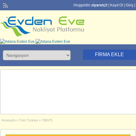
Hoşgeldin
ziyaretçi!
[
Kayıt Ol
|
Giriş
]
FIRMA EKLE
Anasayfa
»
Tüm Türkiye
»
796975