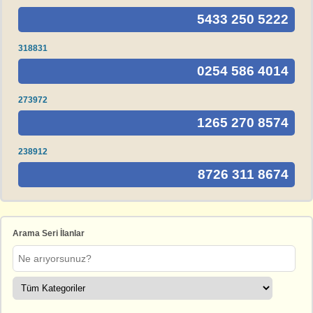
5433 250 5222
318831
0254 586 4014
273972
1265 270 8574
238912
8726 311 8674
Arama Seri İlanlar