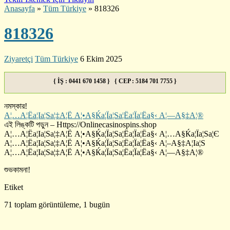
Anasayfa
»
Tüm Türkiye
»
818326
818326
Ziyaretçi
Tüm Türkiye
6 Ekim 2025
{ İŞ : 0441 670 1458 } { CEP : 5184 701 7755 }
নমস্কার!
А¦…А¦Ёа¦Іа¦Ѕа¦‡А¦Ё А¦•А§Ќа¦Їа¦Ѕа¦Ёа¦Їа¦Ёа§‹ А¦—А§‡А¦®
এই লিঙ্কটি পড়ুন – Https://Onlinecasinospins.shop
А¦…А¦Ёа¦Іа¦Ѕа¦‡А¦Ё А¦•А§Ќа¦Їа¦Ѕа¦Ёа¦Їа¦Ёа§‹ А¦…А§Ќа¦Їа¦Ѕа¦Є
А¦…А¦Ёа¦Іа¦Ѕа¦‡А¦Ё А¦•А§Ќа¦Їа¦Ѕа¦Ёа¦Їа¦Ёа§‹ А¦–А§‡А¦Іа¦Ѕ
А¦…А¦Ёа¦Іа¦Ѕа¦‡А¦Ё А¦•А§Ќа¦Їа¦Ѕа¦Ёа¦Їа¦Ёа§‹ А¦—А§‡А¦®
শুভকামনা!
Etiket
71 toplam görüntüleme, 1 bugün