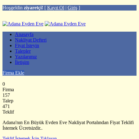
Hoşgeldin
ziyaretçi!
[
Kayıt Ol
|
Giriş
]
Anasayfa
Nakliyat Defteri
Fiyat İsteyin
Talepler
Yazılarımız
İletişim
Firma Ekle
0
Firma
157
Talep
471
Teklif
Adana'nın En Büyük Evden Eve Nakliyat Portalından Fiyat Teklifi
İstemek Ücretsizdir..
Teklif İstemek İçin Tıklayın