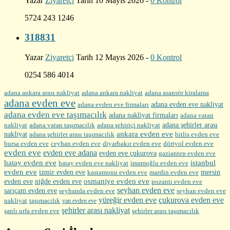
Yazar
Ziyaretçi
Tarih 10 Mayıs 2026 -
0 Kontrol
5724 243 1246
318831
Yazar
Ziyaretçi
Tarih 12 Mayıs 2026 -
0 Kontrol
0254 586 4014
adana ankara arası nakliyat
adana ankara nakliyat
adana asansör kiralama
adana evden eve
adana evden eve firmaları
adana evden eve nakliyat
adana evden eve taşımacılık
adana nakliyat firmaları
adana vatan
nakliyat
adana şehirler arası
adana vatan taşımacılık
adana şehiriçi nakliyat
ankara evden eve
nakliyat
adana şehirler arası taşımacılık
bitlis evden eve
bursa evden eve
diyarbakır evden eve
ceyhan evden eve
dörtyol evden eve
evden eve
evden eve adana
evden eve çukurova
gaziantep evden eve
hatay evden eve
istanbul
hatay evden eve nakliyat
imamoğlu evden eve
evden eve
izmir evden eve
mersin
kastamonu evden eve
mardin evden eve
evden eve
osmaniye evden eve
niğde evden eve
pozantı evden eve
seyhan evden eve
sarıçam evden eve
seyhanda evden eve
seyhan evden eve
yüreğir evden eve
çukurova evden eve
nakliyat
taşımacılık
van evden eve
şehirler arası nakliyat
şehirler arası taşımacılık
şanlı urfa evden eve