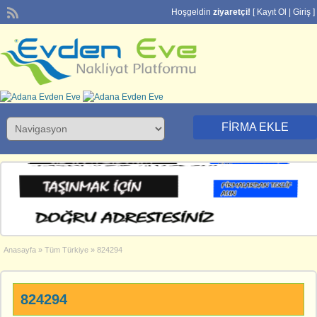
Hoşgeldin
ziyaretçi!
[
Kayıt Ol
|
Giriş
]
FIRMA EKLE
Anasayfa
»
Tüm Türkiye
»
824294
824294