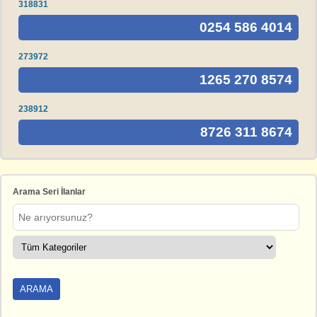
318831
0254 586 4014
273972
1265 270 8574
238912
8726 311 8674
Arama Seri İlanlar