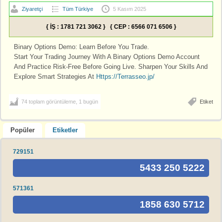
Ziyaretçi
Tüm Türkiye
5 Kasım 2025
{ İŞ : 1781 721 3062 } { CEP : 6566 071 6506 }
Binary Options Demo: Learn Before You Trade.
Start Your Trading Journey With A Binary Options Demo Account
And Practice Risk-Free Before Going Live. Sharpen Your Skills And
Explore Smart Strategies At
Https://Terrasseo.jp/
74 toplam görüntüleme, 1 bugün
Etiket
Popüler
Etiketler
729151
5433 250 5222
571361
1858 630 5712