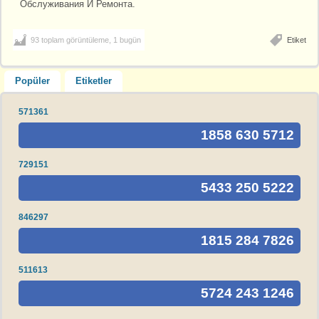
Обслуживания И Ремонта.
93 toplam görüntüleme, 1 bugün
Etiket
Popüler
Etiketler
571361
1858 630 5712
729151
5433 250 5222
846297
1815 284 7826
511613
5724 243 1246