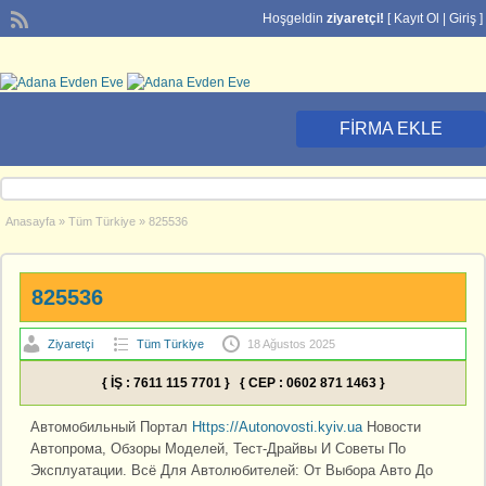
Hoşgeldin
ziyaretçi!
[
Kayıt Ol
|
Giriş
]
FIRMA EKLE
Anasayfa
»
Tüm Türkiye
»
825536
825536
Ziyaretçi
Tüm Türkiye
18 Ağustos 2025
{ İŞ : 7611 115 7701 } { CEP : 0602 871 1463 }
Автомобильный Портал
Https://Autonovosti.kyiv.ua
Новости
Автопрома, Обзоры Моделей, Тест-Драйвы И Советы По
Эксплуатации. Всё Для Автолюбителей: От Выбора Авто До