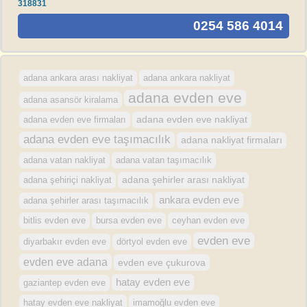
318831
0254 586 4014
adana ankara arası nakliyat
adana ankara nakliyat
adana evden eve
adana asansör kiralama
adana evden eve firmaları
adana evden eve nakliyat
adana evden eve taşımacılık
adana nakliyat firmaları
adana vatan nakliyat
adana vatan taşımacılık
adana şehirler arası nakliyat
adana şehiriçi nakliyat
ankara evden eve
adana şehirler arası taşımacılık
bursa evden eve
bitlis evden eve
ceyhan evden eve
evden eve
diyarbakır evden eve
dörtyol evden eve
evden eve adana
evden eve çukurova
hatay evden eve
gaziantep evden eve
hatay evden eve nakliyat
imamoğlu evden eve