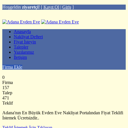
Hoşgeldin
ziyaretçi!
[
Kayıt Ol
|
Giriş
]
Anasayfa
Nakliyat Defteri
Fiyat İsteyin
Talepler
Yazılarımız
İletişim
Firma Ekle
0
Firma
157
Talep
471
Teklif
Adana'nın En Büyük Evden Eve Nakliyat Portalından Fiyat Teklifi
İstemek Ücretsizdir..
Teklif İstemek İçin Tıklayın