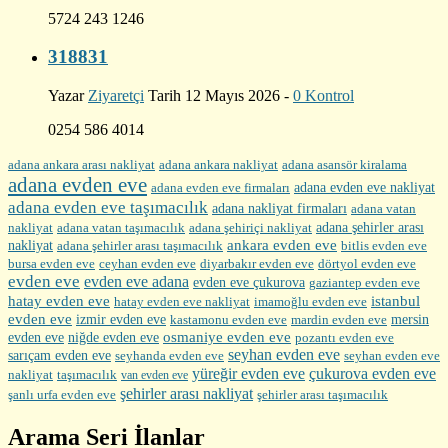
5724 243 1246
318831
Yazar
Ziyaretçi
Tarih 12 Mayıs 2026 -
0 Kontrol
0254 586 4014
adana ankara arası nakliyat
adana ankara nakliyat
adana asansör kiralama
adana evden eve
adana evden eve firmaları
adana evden eve nakliyat
adana evden eve taşımacılık
adana nakliyat firmaları
adana vatan
nakliyat
adana şehirler arası
adana vatan taşımacılık
adana şehiriçi nakliyat
ankara evden eve
nakliyat
adana şehirler arası taşımacılık
bitlis evden eve
bursa evden eve
diyarbakır evden eve
ceyhan evden eve
dörtyol evden eve
evden eve
evden eve adana
evden eve çukurova
gaziantep evden eve
hatay evden eve
istanbul
hatay evden eve nakliyat
imamoğlu evden eve
evden eve
izmir evden eve
mersin
kastamonu evden eve
mardin evden eve
evden eve
osmaniye evden eve
niğde evden eve
pozantı evden eve
seyhan evden eve
sarıçam evden eve
seyhanda evden eve
seyhan evden eve
yüreğir evden eve
çukurova evden eve
nakliyat
taşımacılık
van evden eve
şehirler arası nakliyat
şehirler arası taşımacılık
şanlı urfa evden eve
Arama Seri İlanlar