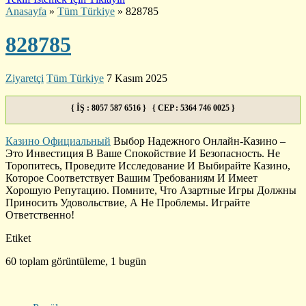
Anasayfa
»
Tüm Türkiye
»
828785
828785
Ziyaretçi
Tüm Türkiye
7 Kasım 2025
{ İŞ : 8057 587 6516 } { CEP : 5364 746 0025 }
Казино Официальный
Выбор Надежного Онлайн-Казино –
Это Инвестиция В Ваше Спокойствие И Безопасность. Не
Торопитесь, Проведите Исследование И Выбирайте Казино,
Которое Соответствует Вашим Требованиям И Имеет
Хорошую Репутацию. Помните, Что Азартные Игры Должны
Приносить Удовольствие, А Не Проблемы. Играйте
Ответственно!
Etiket
60 toplam görüntüleme, 1 bugün