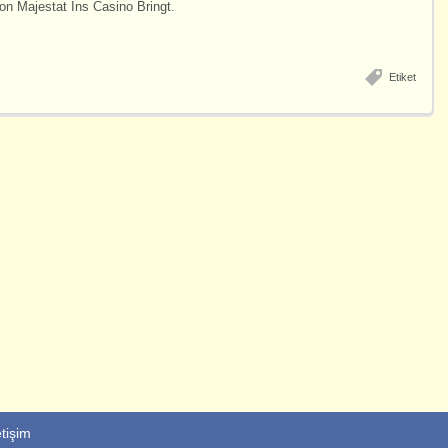
n Majestat İns Casino Bringt.
Etiket
etişim