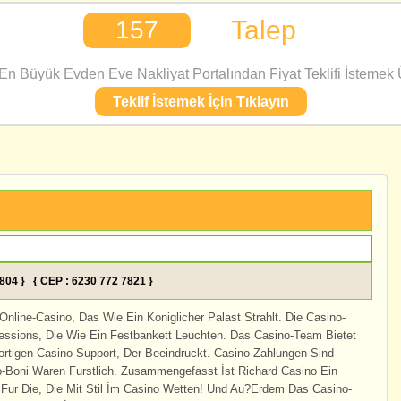
Talep
157
n Büyük Evden Eve Nakliyat Portalından Fiyat Teklifi İstemek Ü
Teklif İstemek İçin Tıklayın
5804 } { CEP : 6230 772 7821 }
 Online-Casino, Das Wie Ein Koniglicher Palast Strahlt. Die Casino-
-Sessions, Die Wie Ein Festbankett Leuchten. Das Casino-Team Bietet
fortigen Casino-Support, Der Beeindruckt. Casino-Zahlungen Sind
-Boni Waren Furstlich. Zusammengefasst İst Richard Casino Ein
 Fur Die, Die Mit Stil İm Casino Wetten! Und Au?Erdem Das Casino-