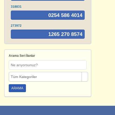
318831
0254 586 4014
273972
1265 270 8574
Arama Seri İlanlar
Tüm Kategoriler