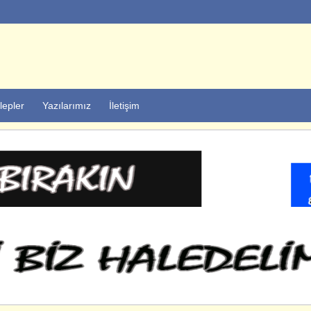
lepler
Yazılarımız
İletişim