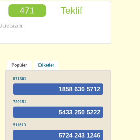
Teklif
471
cretsizdir..
Popüler
Etiketler
571361
1858 630 5712
729151
5433 250 5222
511613
5724 243 1246