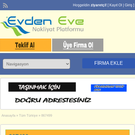
Hoşgeldin
ziyaretçi!
[
Kayıt Ol
|
Giriş
]
FIRMA EKLE
Anasayfa
»
Tüm Türkiye
»
867499