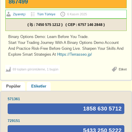
867499
Ziyaretçi
Tüm Türkiye
6 Kasım 2025
{ İŞ : 7450 575 1212 } { CEP : 6757 146 2848 }
Binary Options Demo: Learn Before You Trade.
Start Your Trading Journey With A Binary Options Demo Account
And Practice Risk-Free Before Going Live. Sharpen Your Skills And
Explore Smart Strategies At
Https://Terrasseo.jp/
69 toplam görüntüleme, 1 bugün
Etiket
Popüler
Etiketler
571361
1858 630 5712
729151
5433 250 5222