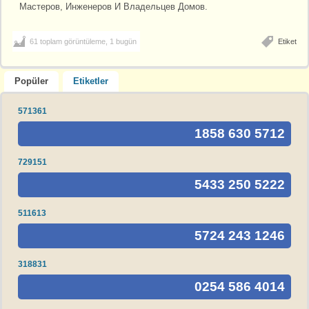
Мастеров, Инженеров И Владельцев Домов.
61 toplam görüntüleme, 1 bugün
Etiket
Popüler
Etiketler
571361
1858 630 5712
729151
5433 250 5222
511613
5724 243 1246
318831
0254 586 4014