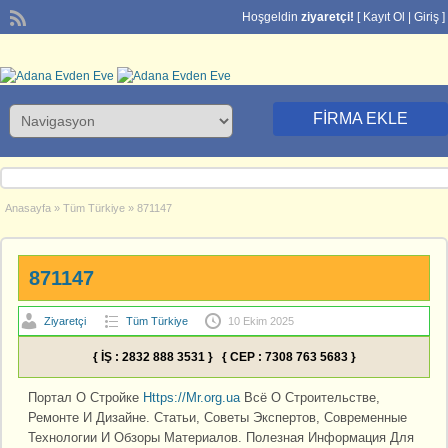
Hoşgeldin
ziyaretçi!
[
Kayıt Ol
|
Giriş
]
FIRMA EKLE
Anasayfa
»
Tüm Türkiye
»
871147
871147
Ziyaretçi
Tüm Türkiye
10 Ekim 2025
{ İŞ : 2832 888 3531 } { CEP : 7308 763 5683 }
Портал О Стройке
Https://Mr.org.ua
Всё О Строительстве,
Ремонте И Дизайне. Статьи, Советы Экспертов, Современные
Технологии И Обзоры Материалов. Полезная Информация Для