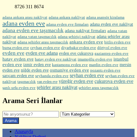
8726 311 8674
adana ankara arası nakliyat
adana ankara nakliyat
adana asansör kiralama
adana evden eve
adana evden eve firmaları
adana evden eve nakliyat
adana evden eve taşımacılık
adana nakliyat firmaları
adana vatan
nakliyat
adana şehirler arası
adana vatan taşımacılık
adana şehiriçi nakliyat
ankara evden eve
nakliyat
adana şehirler arası taşımacılık
bitlis evden eve
bursa evden eve
diyarbakır evden eve
ceyhan evden eve
dörtyol evden eve
evden eve
evden eve adana
evden eve çukurova
gaziantep evden eve
hatay evden eve
istanbul
hatay evden eve nakliyat
imamoğlu evden eve
evden eve
izmir evden eve
mersin
kastamonu evden eve
mardin evden eve
evden eve
osmaniye evden eve
niğde evden eve
pozantı evden eve
seyhan evden eve
sarıçam evden eve
seyhanda evden eve
seyhan evden eve
yüreğir evden eve
çukurova evden eve
nakliyat
taşımacılık
van evden eve
şehirler arası nakliyat
şehirler arası taşımacılık
şanlı urfa evden eve
Arama Seri İlanlar
Anasayfa
Nakliyat Defteri