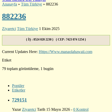
Anasayfa
»
Tüm Türkiye
»
882236
882236
Ziyaretçi
Tüm Türkiye
1 Ekim 2025
{ İŞ : 8524 020 2230 } { CEP : 7423 074 1254 }
Current Updates Here:
Https://Www.manaolahawaii.com
Etiket
79 toplam görüntüleme, 1 bugün
Popüler
Etiketler
729151
Yazar
Ziyaretçi
Tarih 15 Mayıs 2026 -
0 Kontrol