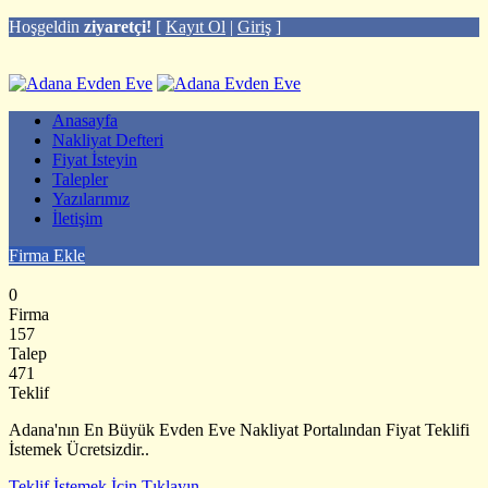
Hoşgeldin
ziyaretçi!
[
Kayıt Ol
|
Giriş
]
Anasayfa
Nakliyat Defteri
Fiyat İsteyin
Talepler
Yazılarımız
İletişim
Firma Ekle
0
Firma
157
Talep
471
Teklif
Adana'nın En Büyük Evden Eve Nakliyat Portalından Fiyat Teklifi
İstemek Ücretsizdir..
Teklif İstemek İçin Tıklayın