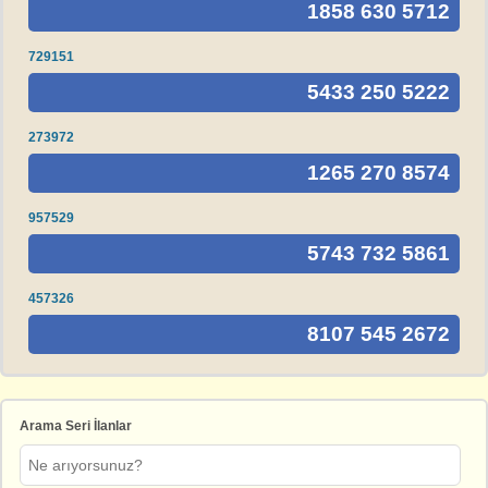
1858 630 5712
729151
5433 250 5222
273972
1265 270 8574
957529
5743 732 5861
457326
8107 545 2672
Arama Seri İlanlar