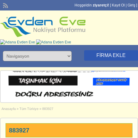
Hoşgeldin
ziyaretçi!
[
Kayıt Ol
|
Giriş
]
FIRMA EKLE
Anasayfa
»
Tüm Türkiye
»
883927
883927