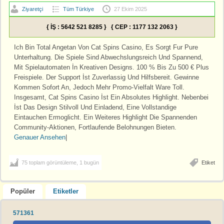
Ziyaretçi
Tüm Türkiye
27 Ekim 2025
{ İŞ : 5642 521 8285 } { CEP : 1177 132 2063 }
Ich Bin Total Angetan Von Cat Spins Casino, Es Sorgt Fur Pure
Unterhaltung. Die Spiele Sind Abwechslungsreich Und Spannend,
Mit Spielautomaten İn Kreativen Designs. 100 % Bis Zu 500 € Plus
Freispiele. Der Support İst Zuverlassig Und Hilfsbereit. Gewinne
Kommen Sofort An, Jedoch Mehr Promo-Vielfalt Ware Toll.
Insgesamt, Cat Spins Casino İst Ein Absolutes Highlight. Nebenbei
İst Das Design Stilvoll Und Einladend, Eine Vollstandige
Eintauchen Ermoglicht. Ein Weiteres Highlight Die Spannenden
Community-Aktionen, Fortlaufende Belohnungen Bieten.
Genauer Ansehen
|
75 toplam görüntüleme, 1 bugün
Etiket
Popüler
Etiketler
571361