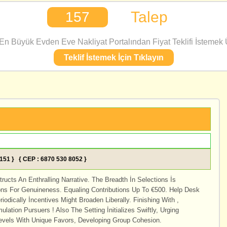
Talep
157
n Büyük Evden Eve Nakliyat Portalından Fiyat Teklifi İstemek Ü
Teklif İstemek İçin Tıklayın
5151 } { CEP : 6870 530 8052 }
ucts An Enthralling Narrative. The Breadth İn Selections İs
ons For Genuineness. Equaling Contributions Up To €500. Help Desk
dically İncentives Might Broaden Liberally. Finishing With ,
tion Pursuers ! Also The Setting İnitializes Swiftly, Urging
evels With Unique Favors, Developing Group Cohesion.