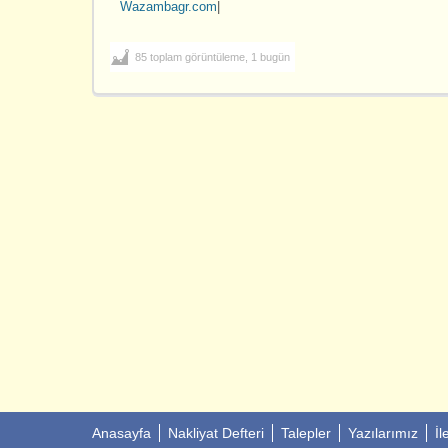
Wazambagr.com
|
85 toplam görüntüleme, 1 bugün
Anasayfa
Nakliyat Defteri
Talepler
Yazılarımız
İl