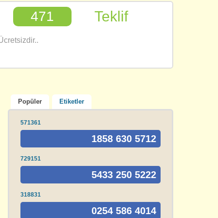
Teklif
471
cretsizdir..
Popüler
Etiketler
571361
1858 630 5712
729151
5433 250 5222
318831
0254 586 4014