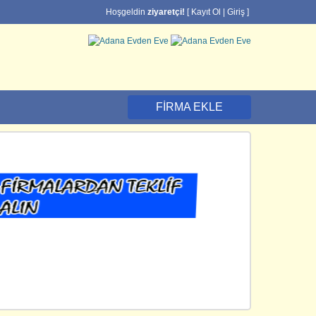
Hoşgeldin
ziyaretçi!
[
Kayıt Ol
|
Giriş
]
FIRMA EKLE