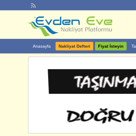
Anasayfa
Nakliyat Defteri
Fiyat İsteyin
Ta