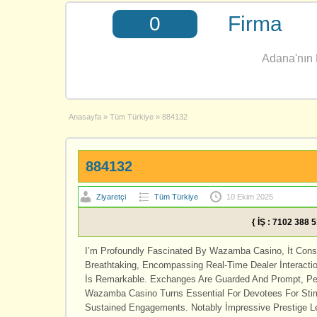
Firma
0
Adana'nın E
Anasayfa
»
Tüm Türkiye
»
884132
884132
Ziyaretçi
Tüm Türkiye
10 Ekim 2025
{ İŞ : 7102 388 
I’m Profoundly Fascinated By Wazamba Casino, İt Constr
Breathtaking, Encompassing Real-Time Dealer İnteracti
İs Remarkable. Exchanges Are Guarded And Prompt, Perio
Wazamba Casino Turns Essential For Devotees For Stimula
Sustained Engagements. Notably İmpressive Prestige L