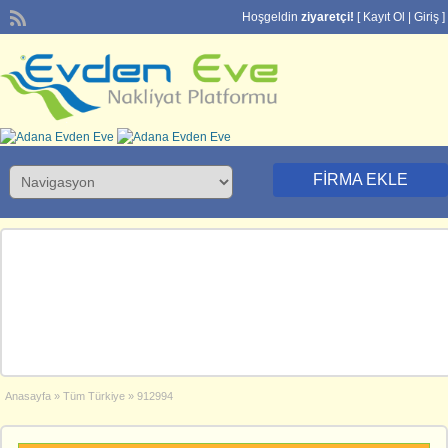
Hoşgeldin
ziyaretçi!
[
Kayıt Ol
|
Giriş
]
FIRMA EKLE
Anasayfa
»
Tüm Türkiye
»
912994