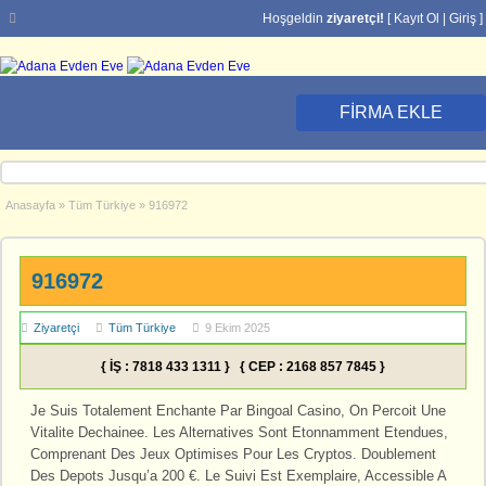
Hoşgeldin
ziyaretçi!
[
Kayıt Ol
|
Giriş
]
FIRMA EKLE
Anasayfa
»
Tüm Türkiye
»
916972
916972
Ziyaretçi
Tüm Türkiye
9 Ekim 2025
{ İŞ : 7818 433 1311 } { CEP : 2168 857 7845 }
Je Suis Totalement Enchante Par Bingoal Casino, On Percoit Une
Vitalite Dechainee. Les Alternatives Sont Etonnamment Etendues,
Comprenant Des Jeux Optimises Pour Les Cryptos. Doublement
Des Depots Jusqu’a 200 €. Le Suivi Est Exemplaire, Accessible A