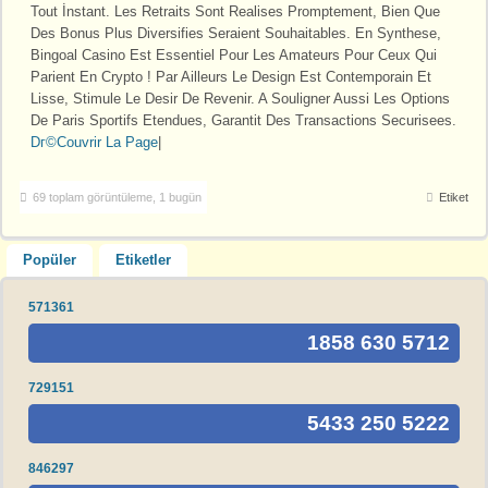
Tout İnstant. Les Retraits Sont Realises Promptement, Bien Que
Des Bonus Plus Diversifies Seraient Souhaitables. En Synthese,
Bingoal Casino Est Essentiel Pour Les Amateurs Pour Ceux Qui
Parient En Crypto ! Par Ailleurs Le Design Est Contemporain Et
Lisse, Stimule Le Desir De Revenir. A Souligner Aussi Les Options
De Paris Sportifs Etendues, Garantit Des Transactions Securisees.
Dг©Couvrir La Page
|
69 toplam görüntüleme, 1 bugün
Etiket
Popüler
Etiketler
571361
1858 630 5712
729151
5433 250 5222
846297