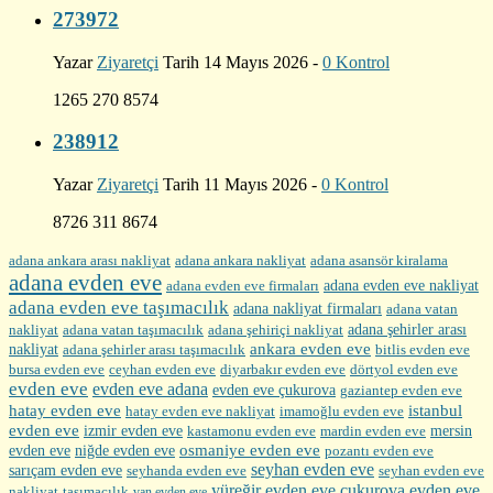
273972
Yazar
Ziyaretçi
Tarih 14 Mayıs 2026 -
0 Kontrol
1265 270 8574
238912
Yazar
Ziyaretçi
Tarih 11 Mayıs 2026 -
0 Kontrol
8726 311 8674
adana ankara arası nakliyat
adana ankara nakliyat
adana asansör kiralama
adana evden eve
adana evden eve firmaları
adana evden eve nakliyat
adana evden eve taşımacılık
adana nakliyat firmaları
adana vatan
nakliyat
adana şehirler arası
adana vatan taşımacılık
adana şehiriçi nakliyat
ankara evden eve
nakliyat
adana şehirler arası taşımacılık
bitlis evden eve
bursa evden eve
diyarbakır evden eve
ceyhan evden eve
dörtyol evden eve
evden eve
evden eve adana
evden eve çukurova
gaziantep evden eve
hatay evden eve
istanbul
hatay evden eve nakliyat
imamoğlu evden eve
evden eve
izmir evden eve
mersin
kastamonu evden eve
mardin evden eve
evden eve
osmaniye evden eve
niğde evden eve
pozantı evden eve
seyhan evden eve
sarıçam evden eve
seyhanda evden eve
seyhan evden eve
yüreğir evden eve
çukurova evden eve
nakliyat
taşımacılık
van evden eve