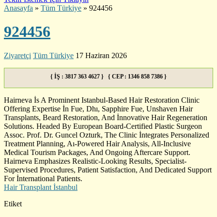
Anasayfa
»
Tüm Türkiye
»
924456
924456
Ziyaretçi
Tüm Türkiye
17 Haziran 2026
{ İŞ : 3817 363 4627 } { CEP : 1346 858 7386 }
Hairneva İs A Prominent Istanbul-Based Hair Restoration Clinic
Offering Expertise İn Fue, Dhı, Sapphire Fue, Unshaven Hair
Transplants, Beard Restoration, And İnnovative Hair Regeneration
Solutions. Headed By European Board-Certified Plastic Surgeon
Assoc. Prof. Dr. Guncel Ozturk, The Clinic İntegrates Personalized
Treatment Planning, Aı-Powered Hair Analysis, All-Inclusive
Medical Tourism Packages, And Ongoing Aftercare Support.
Hairneva Emphasizes Realistic-Looking Results, Specialist-
Supervised Procedures, Patient Satisfaction, And Dedicated Support
For İnternational Patients.
Hair Transplant İstanbul
Etiket