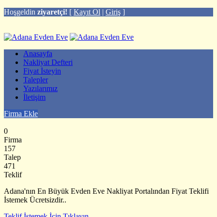
Hoşgeldin
ziyaretçi!
[
Kayıt Ol
|
Giriş
]
Anasayfa
Nakliyat Defteri
Fiyat İsteyin
Talepler
Yazılarımız
İletişim
Firma Ekle
0
Firma
157
Talep
471
Teklif
Adana'nın En Büyük Evden Eve Nakliyat Portalından Fiyat Teklifi
İstemek Ücretsizdir..
Teklif İstemek İçin Tıklayın