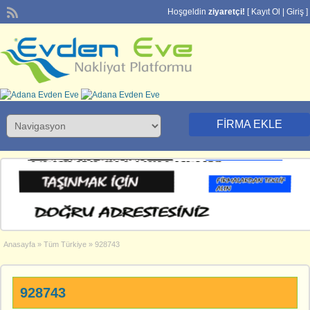
Hoşgeldin
ziyaretçi!
[
Kayıt Ol
|
Giriş
]
FIRMA EKLE
Anasayfa
»
Tüm Türkiye
»
928743
928743