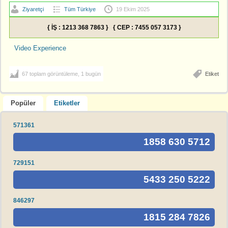
Ziyaretçi
Tüm Türkiye
19 Ekim 2025
{ İŞ : 1213 368 7863 } { CEP : 7455 057 3173 }
Video Experience
67 toplam görüntüleme, 1 bugün
Etiket
Popüler
Etiketler
571361
1858 630 5712
729151
5433 250 5222
846297
1815 284 7826