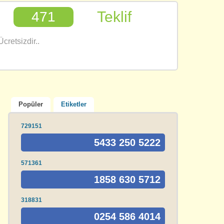
Teklif
471
cretsizdir..
Popüler
Etiketler
729151
5433 250 5222
571361
1858 630 5712
318831
0254 586 4014