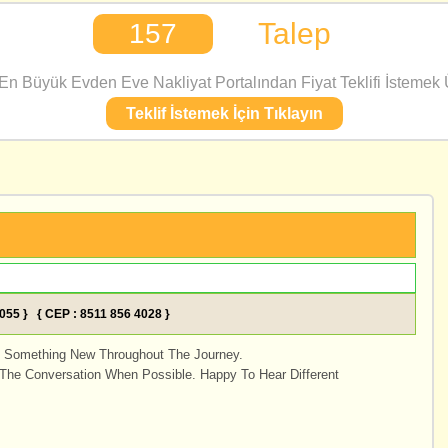
Talep
157
n Büyük Evden Eve Nakliyat Portalından Fiyat Teklifi İstemek Ü
Teklif İstemek İçin Tıklayın
1055 } { CEP : 8511 856 4028 }
n Something New Throughout The Journey.
 The Conversation When Possible. Happy To Hear Different