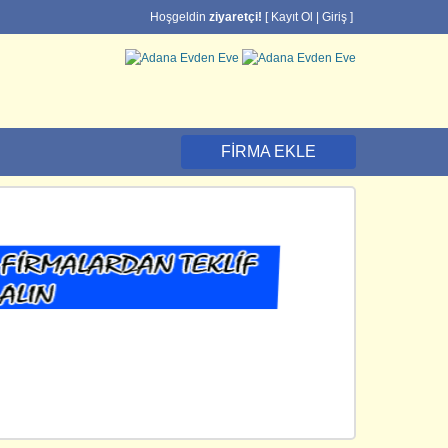
Hoşgeldin
ziyaretçi!
[
Kayıt Ol
|
Giriş
]
FIRMA EKLE