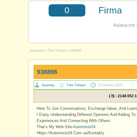
Firma
0
Adana'nın E
Anasayfa
»
Tüm Türkiye
»
936896
936896
Ziyaretçi
Tüm Türkiye
13 Haziran 2025
{ İŞ : 2148 052 
Here To Join Conversations, Exchange İdeas, And Lear
I Enjoy Understanding Different Opinions And Adding To
Experiences And Connecting With Others.
That’s My Web-Site-
Automisto24
Https://Automisto24.Com.ua/Kontakty