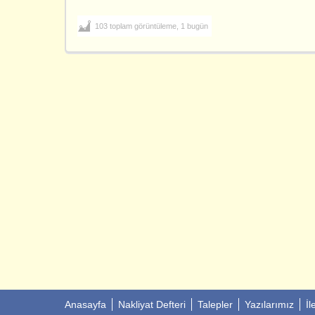
103 toplam görüntüleme, 1 bugün
Anasayfa
Nakliyat Defteri
Talepler
Yazılarımız
İl