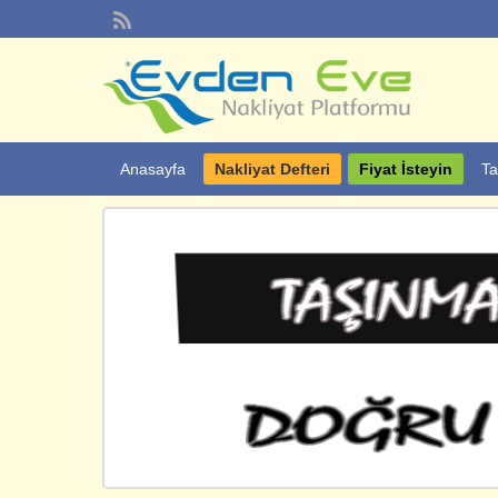
Anasayfa
Nakliyat Defteri
Fiyat İsteyin
Ta