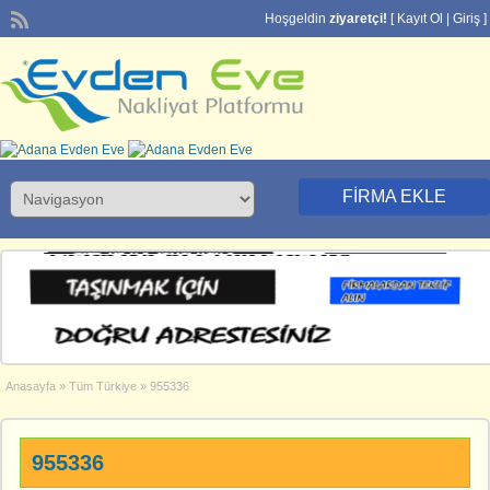
Hoşgeldin
ziyaretçi!
[
Kayıt Ol
|
Giriş
]
FIRMA EKLE
Anasayfa
»
Tüm Türkiye
»
955336
955336