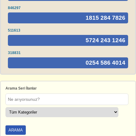
846297
1815 284 7826
511613
5724 243 1246
318831
0254 586 4014
Arama Seri İlanlar