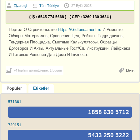
Ziyaretçi
Tüm Türkiye
27 Eylül 2025
{ İŞ : 6545 774 5668 } { CEP : 3260 130 3634 }
Портал О Строительстве
Https://Gidfundament.ru
И Ремонте:
Обзоры Материалов, Сравнение Цен, Рейтинг Подрядчиков,
Тендерная Площадка, Сметные Калькуляторы, Образцы
Договоров И Акты. Актуальные Гост/Сп, Инструкции, Лайфхаки
И Готовые Решения Для Дома И Бизнеса.
74 toplam görüntüleme, 1 bugün
Etiket
Popüler
Etiketler
571361
1858 630 5712
729151
5433 250 5222