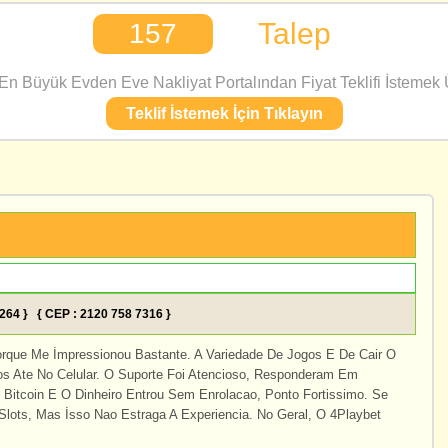
Talep
157
n Büyük Evden Eve Nakliyat Portalından Fiyat Teklifi İstemek Ü
Teklif İstemek İçin Tıklayın
7264 } { CEP : 2120 758 7316 }
orque Me İmpressionou Bastante. A Variedade De Jogos E De Cair O
s Ate No Celular. O Suporte Foi Atencioso, Responderam Em
 Bitcoin E O Dinheiro Entrou Sem Enrolacao, Ponto Fortissimo. Se
 Slots, Mas İsso Nao Estraga A Experiencia. No Geral, O 4Playbet