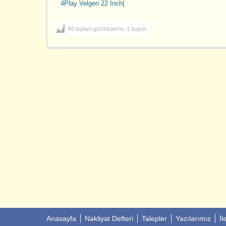
4Play Velgen 22 İnch
|
66 toplam görüntüleme, 1 bugün
Anasayfa
Nakliyat Defteri
Talepler
Yazılarımız
İl