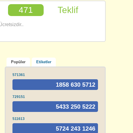
Teklif
471
cretsizdir..
Popüler
Etiketler
571361
1858 630 5712
729151
5433 250 5222
511613
5724 243 1246