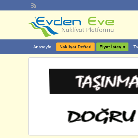
Anasayfa
Nakliyat Defteri
Fiyat İsteyin
Ta