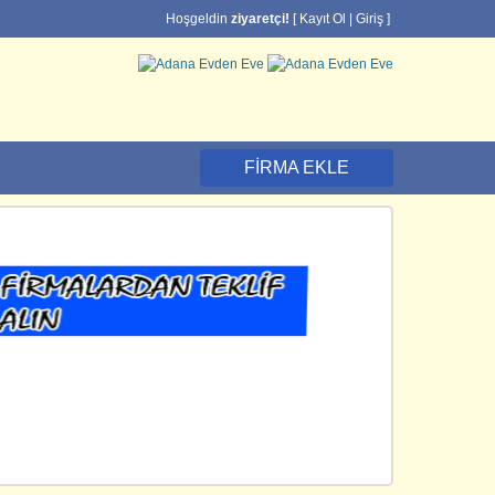
Hoşgeldin
ziyaretçi!
[
Kayıt Ol
|
Giriş
]
FIRMA EKLE