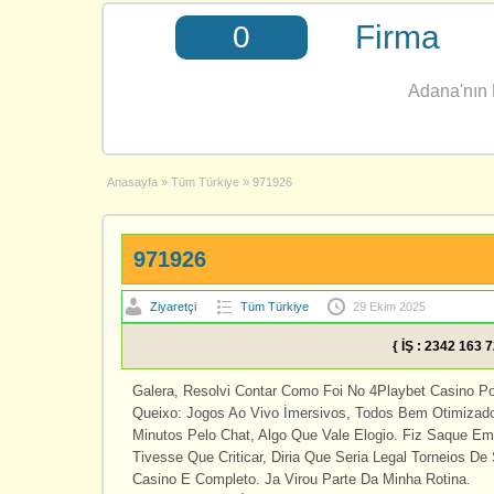
Firma
0
Adana'nın E
Anasayfa
»
Tüm Türkiye
»
971926
971926
Ziyaretçi
Tüm Türkiye
29 Ekim 2025
{ İŞ : 2342 163 
Galera, Resolvi Contar Como Foi No 4Playbet Casino P
Queixo: Jogos Ao Vivo İmersivos, Todos Bem Otimizado
Minutos Pelo Chat, Algo Que Vale Elogio. Fiz Saque Em
Tivesse Que Criticar, Diria Que Seria Legal Torneios De
Casino E Completo. Ja Virou Parte Da Minha Rotina.