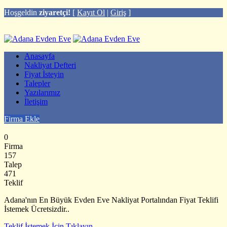
Hoşgeldin
ziyaretçi!
[
Kayıt Ol
|
Giriş
]
Anasayfa
Nakliyat Defteri
Fiyat İsteyin
Talepler
Yazılarımız
İletişim
Firma Ekle
0
Firma
157
Talep
471
Teklif
Adana'nın En Büyük Evden Eve Nakliyat Portalından Fiyat Teklifi
İstemek Ücretsizdir..
Teklif İstemek İçin Tıklayın