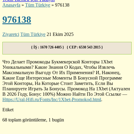
Anasayfa
»
Tüm Türkiye
»
976138
976138
Ziyaretçi
Tüm Türkiye
21 Ekim 2025
{ İŞ : 1670 726 4405 } { CEP : 6530 543 2815 }
Что Делает Промокоды Букмекерской Конторы 1Xbet
Уникальными? Какие Знания О Кодах, Чтобы Извлечь
Максимальную Выгоду От Их Применения? И, Наконец,
Какие Еще Интересные Моменты В Бонусной Программе
Этой Конторы, На Которые Стоит Заметить, Если Вы
Планируете Играть За Бонусы. Промокод На 1Xbet (Актуален
В 2026 Году, Бонус 100%) Можно Найти По Этой Ссылке —
Https://Ural-Hifi.ru/Fonts/Inc/1Xbet-Promokod.html
.
Etiket
68 toplam görüntüleme, 1 bugün