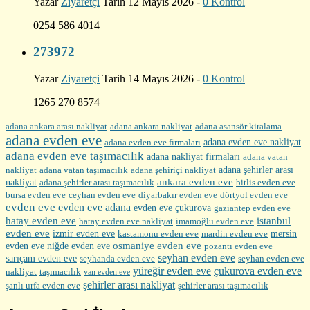
Yazar
Ziyaretçi
Tarih 12 Mayıs 2026 -
0 Kontrol
0254 586 4014
273972
Yazar
Ziyaretçi
Tarih 14 Mayıs 2026 -
0 Kontrol
1265 270 8574
adana ankara arası nakliyat
adana ankara nakliyat
adana asansör kiralama
adana evden eve
adana evden eve firmaları
adana evden eve nakliyat
adana evden eve taşımacılık
adana nakliyat firmaları
adana vatan
nakliyat
adana şehirler arası
adana vatan taşımacılık
adana şehiriçi nakliyat
ankara evden eve
nakliyat
adana şehirler arası taşımacılık
bitlis evden eve
bursa evden eve
diyarbakır evden eve
ceyhan evden eve
dörtyol evden eve
evden eve
evden eve adana
evden eve çukurova
gaziantep evden eve
hatay evden eve
istanbul
hatay evden eve nakliyat
imamoğlu evden eve
evden eve
izmir evden eve
mersin
kastamonu evden eve
mardin evden eve
evden eve
osmaniye evden eve
niğde evden eve
pozantı evden eve
seyhan evden eve
sarıçam evden eve
seyhanda evden eve
seyhan evden eve
yüreğir evden eve
çukurova evden eve
nakliyat
taşımacılık
van evden eve
şehirler arası nakliyat
şehirler arası taşımacılık
şanlı urfa evden eve