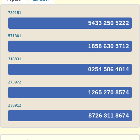
729151
5433 250 5222
571361
1858 630 5712
318831
0254 586 4014
273972
1265 270 8574
238912
8726 311 8674