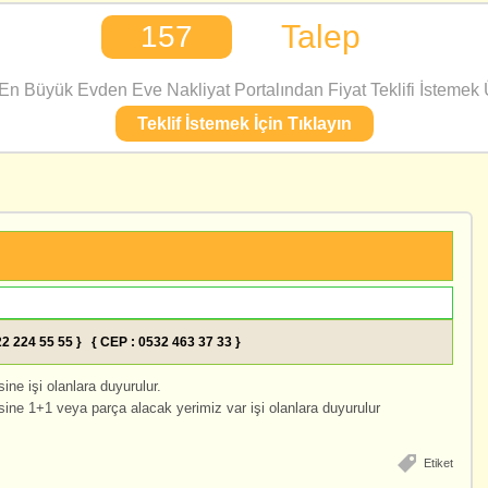
Talep
157
n Büyük Evden Eve Nakliyat Portalından Fiyat Teklifi İstemek Ü
Teklif İstemek İçin Tıklayın
322 224 55 55 } { CEP : 0532 463 37 33 }
e işi olanlara duyurulur.
e 1+1 veya parça alacak yerimiz var işi olanlara duyurulur
Etiket