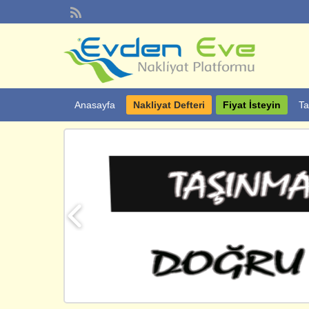
Anasayfa
Nakliyat Defteri
Fiyat İsteyin
Ta