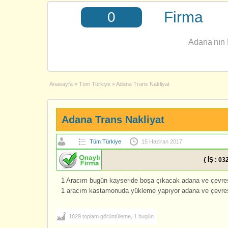
Firma
0
Adana'nın E
Anasayfa
»
Tüm Türkiye
»
Adana Trans Nakliyat
Adana Trans Nakliyat
Tüm Türkiye
15 Haziran 2017
{ İŞ : 0
1 Aracım bugün kayseride boşa çıkacak adana ve çevresin
1 aracım kastamonuda yükleme yapıyor adana ve çevresin
1029 toplam görüntüleme, 1 bugün