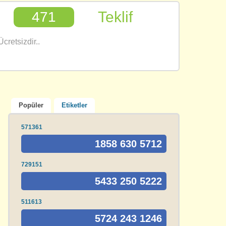
Teklif
471
cretsizdir..
Popüler
Etiketler
571361
1858 630 5712
729151
5433 250 5222
511613
5724 243 1246