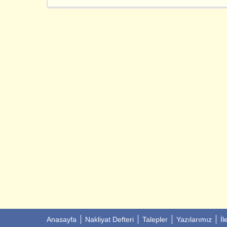
Anasayfa
Nakliyat Defteri
Talepler
Yazılarımız
İl