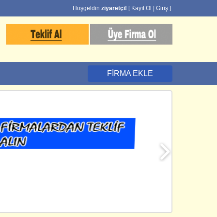
Hoşgeldin
ziyaretçi!
[
Kayıt Ol
|
Giriş
]
FIRMA EKLE