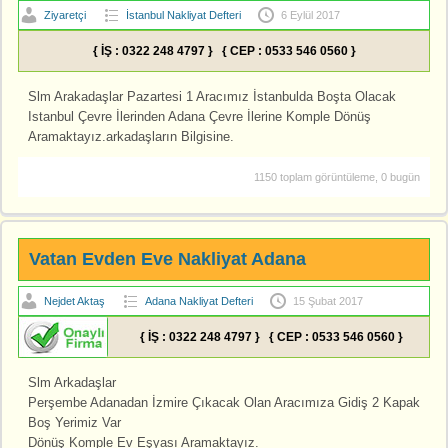
Ziyaretçi
İstanbul Nakliyat Defteri
6 Eylül 2017
{ İŞ : 0322 248 4797 } { CEP : 0533 546 0560 }
Slm Arakadaşlar Pazartesi 1 Aracımız İstanbulda Boşta Olacak
Istanbul Çevre İlerinden Adana Çevre İlerine Komple Dönüş
Aramaktayız.arkadaşların Bilgisine.
1150 toplam görüntüleme, 0 bugün
Vatan Evden Eve Nakliyat Adana
Nejdet Aktaş
Adana Nakliyat Defteri
15 Şubat 2017
{ İŞ : 0322 248 4797 } { CEP : 0533 546 0560 }
Slm Arkadaşlar
Perşembe Adanadan İzmire Çıkacak Olan Aracımıza Gidiş 2 Kapak
Boş Yerimiz Var
Dönüş Komple Ev Eşyası Aramaktayız.