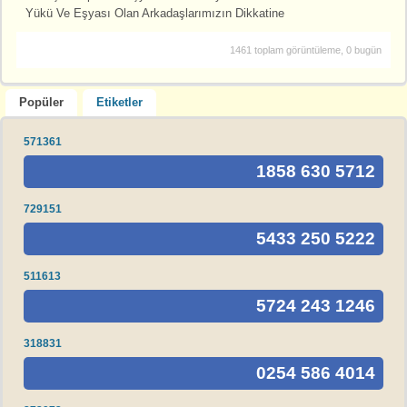
Yükü Ve Eşyası Olan Arkadaşlarımızın Dikkatine
1461 toplam görüntüleme, 0 bugün
Popüler
Etiketler
571361
1858 630 5712
729151
5433 250 5222
511613
5724 243 1246
318831
0254 586 4014