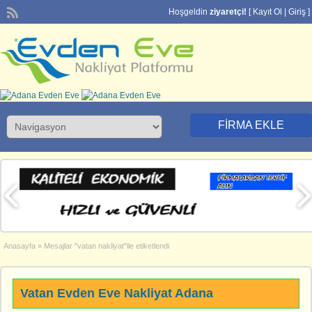
Hoşgeldin
ziyaretçi!
[
Kayıt Ol
|
Giriş
]
FIRMA EKLE
Anasayfa
»
Mesajlar "vatan nakliyat"ile etiketlendi
Vatan Evden Eve Nakliyat Adana