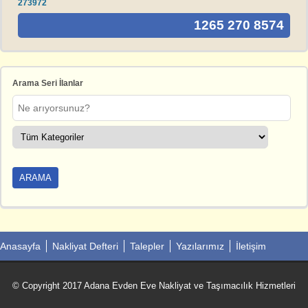
273972
1265 270 8574
Arama Seri İlanlar
Anasayfa
Nakliyat Defteri
Talepler
Yazılarımız
İletişim
© Copyright 2017 Adana Evden Eve Nakliyat ve Taşımacılık Hizmetleri