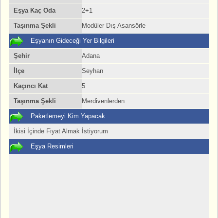
Eşya Kaç Oda
2+1
Taşınma Şekli
Modüler Dış Asansörle
Eşyanın Gideceği Yer Bilgileri
Şehir
Adana
İlçe
Seyhan
Kaçıncı Kat
5
Taşınma Şekli
Merdivenlerden
Paketlemeyi Kim Yapacak
İkisi İçinde Fiyat Almak İstiyorum
Eşya Resimleri