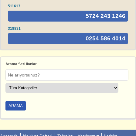
511613
5724 243 1246
318831
0254 586 4014
Arama Seri İlanlar
Anasayfa
Nakliyat Defteri
Talepler
Yazılarımız
İletişim