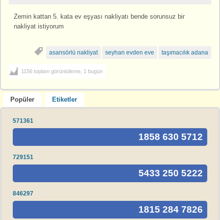
Zemin kattan 5. kata ev eşyası nakliyatı bende sorunsuz bir
nakliyat istiyorum
asansörlü nakliyat
seyhan evden eve
taşımacılık adana
1156 toplam görüntüleme, 1 bugün
Popüler
Etiketler
571361
1858 630 5712
729151
5433 250 5222
846297
1815 284 7826