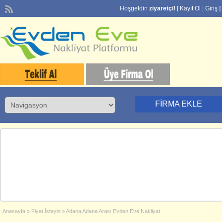
Hoşgeldin
ziyaretçi!
[
Kayıt Ol
|
Giriş
]
FIRMA EKLE
Anasayfa
»
Fiyat İsteyin
»
Adana Adana Arası Evden Eve Nakliyat